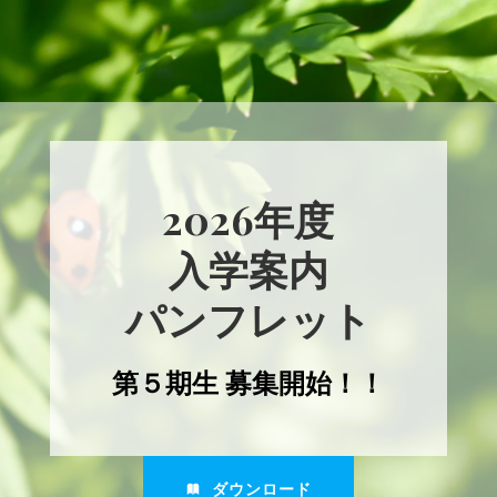
コ
ン
テ
ン
ツ
へ
ス
キ
2026年度
ッ
プ
入学案内
パンフレット
第５期生 募集開始！！
ダウンロード